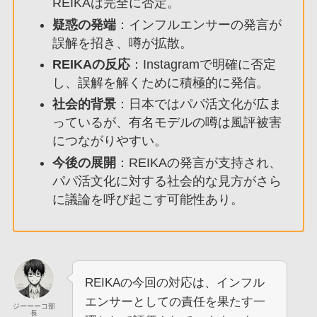
REIKAは完全に否定。
疑惑の発端
：インフルエンサーの発言が
誤解を招き、噂が拡散。
REIKAの反応
：Instagramで明確に否定
し、誤解を解くために積極的に発信。
社会的背景
：日本ではパパ活文化が広ま
っているが、有名モデルの噂は風評被害
につながりやすい。
今後の展開
：REIKAの発言が支持され、
パパ活文化に対する社会的な見方がさら
に議論を呼び起こす可能性あり。
REIKAの今回の対応は、インフル
エンサーとしての責任を果たす一
ジーーーコ部
長