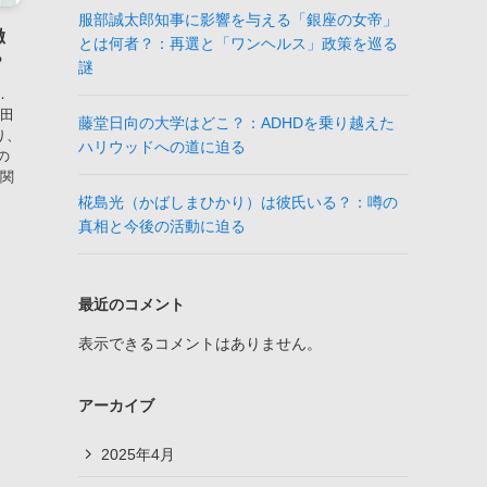
服部誠太郎知事に影響を与える「銀座の女帝」
徹
とは何者？：再選と「ワンヘルス」政策を巡る
？
謎
．
松田
藤堂日向の大学はどこ？：ADHDを乗り越えた
り、
ハリウッドへの道に迫る
の
に関
椛島光（かばしまひかり）は彼氏いる？：噂の
真相と今後の活動に迫る
最近のコメント
表示できるコメントはありません。
アーカイブ
2025年4月