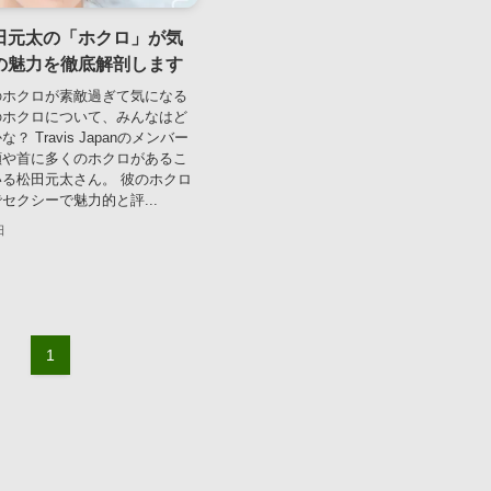
田元太の「ホクロ」が気
の魅力を徹底解剖します
のホクロが素敵過ぎて気になる
のホクロについて、みんなはど
 Travis Japanのメンバー
顔や首に多くのホクロがあるこ
る松田元太さん。 彼のホクロ
セクシーで魅力的と評...
日
1