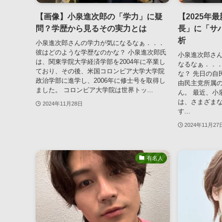
【画像】小泉進次郎の「学力」に疑
【2025年
問？学歴から見るその実力とは
長」に「サ
析
小泉進次郎さんの学力が気になるなぁ．．．
彼はどのような学歴なのかな？ 小泉進次郎氏
小泉進次郎さ
は、関東学院大学経済学部を2004年に卒業し
なるなぁ．．
ており、その後、米国コロンビア大学大学院
な？ 先日の自
政治学部に進学し、2006年に修士号を取得し
由民主党所属
ました。 コロンビア大学院は世界トッ...
ん。 最近、小
は、さまざま
2024年11月28日
す...
2024年11月27
有名人