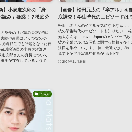
最新】小泉進次郎の「身
【画像】松田元太の「卒アル」を
バ読み」疑惑！？徹底分
底調査！学生時代のエピソードは
松田元太さんの卒アルが気になるなぁ．．
彼の学生時代のエピソードも知りたい！ 
んの身長のサバ読み疑惑が気に
元太さんは、Travis Japanのメンバーであ
．実際の身長はいくつなのか
彼の卒業アルバム写真に関する情報が多く
民党総裁選でも話題となった自
注目を集めています。 特に最近では、彼
の衆議院議員の小泉進次郎さ
連する卒アル写真や動画がTikTokで...
泉進次郎さんの身長について
な推測が存在しているようで
2024年11月26日
日
有名人